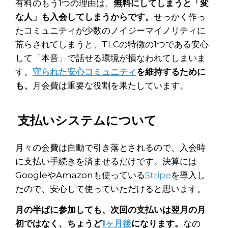
有料のもう1つの理由は、
無料にしてしまうと「変
な人」も入会してしまうからです。
せっかく作っ
たコミュニティが少数のノイジーマイノリティに
荒らされてしまうと、TLCの特徴の1つである安心
して「本音」で話せる環境が損なわれてしまいま
す。
守られた安心コミュニティ
を維持するために
も、
月会費は重要な役割を果たしています。
支払いシステムについて
月々の会費は自動で引き落とされるので、入会時
に支払い手続きを済ませるだけです。決算には
GoogleやAmazonも使っている
Stripe
を導入し
たので、安心して使っていただけると思います。
月の半ばに参加しても、次回の支払いは翌月の月
初ではなく、ちょうど
1ヶ月後
になります。
なの