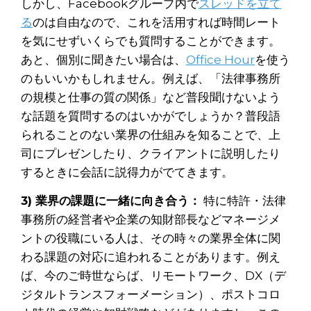
しかし、Facebookグループ内で
スレッドを立て
る
のは自由なので、これを活用すれば時間レート
を気にせずいくらでも質問することができます。
あと、個別に聞きたい場合は、
Office Hour
を使う
のもいいかもしれません。例えば、「法律事務所
の規模と仕事の質の関係」など普段聞けないよう
な話題を質問するのはいかがでしょうか？普段語
られることのない業界の仕組みを知ることで、上
司にプレゼンしたり、クライアントに説明したり
するときに会話に説得力がでてきます。
3) 業界の課題に一緒に向き合う：
特に特許・法律
事務所の経営者や企業の知財部長などマネージメ
ントの役職にいる人は、その時々の業界全体に関
わる課題の対応に追われることがあります。例え
ば、今のご時世ならば、リモートワーク、DX（デ
ジタルトランスフォーメーション）、ポストコロ